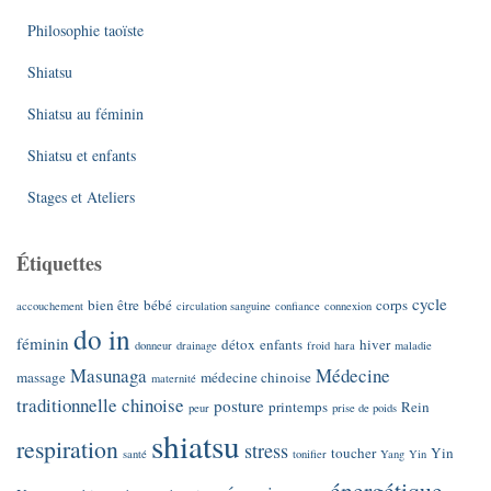
Philosophie taoïste
Shiatsu
Shiatsu au féminin
Shiatsu et enfants
Stages et Ateliers
Étiquettes
cycle
bien être
bébé
corps
accouchement
circulation sanguine
confiance
connexion
do in
féminin
détox
enfants
hiver
donneur
drainage
froid
hara
maladie
Masunaga
Médecine
massage
médecine chinoise
maternité
traditionnelle chinoise
posture
printemps
Rein
peur
prise de poids
shiatsu
respiration
stress
toucher
Yin
santé
tonifier
Yang
Yin
énergétique