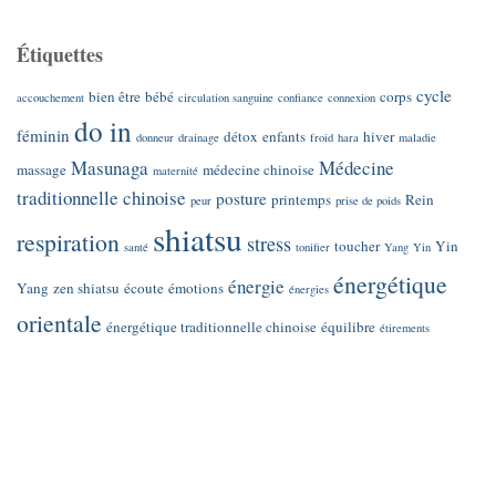
Étiquettes
cycle
bien être
bébé
corps
accouchement
circulation sanguine
confiance
connexion
do in
féminin
détox
enfants
hiver
donneur
drainage
froid
hara
maladie
Masunaga
Médecine
massage
médecine chinoise
maternité
traditionnelle chinoise
posture
printemps
Rein
peur
prise de poids
shiatsu
respiration
stress
toucher
Yin
santé
tonifier
Yang
Yin
énergétique
énergie
Yang
zen shiatsu
écoute
émotions
énergies
orientale
énergétique traditionnelle chinoise
équilibre
étirements