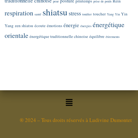
traditionnelle chinoise
posture
printemps
Rein
peur
prise de poids
shiatsu
respiration
stress
toucher
Yin
santé
tonifier
Yang
Yin
énergétique
énergie
Yang
zen shiatsu
écoute
émotions
énergies
orientale
énergétique traditionnelle chinoise
équilibre
étirements
®
2024 – Tous droits réservés à Ludivine Dumontet