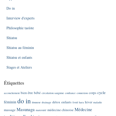
Do in
Interview d'experts
Philosophie taoïste
Shiatsu
Shiatsu au féminin
Shiatsu et enfants
Stages et Ateliers
Étiquettes
cycle
bien être
bébé
corps
accouchement
circulation sanguine
confiance
connexion
do in
féminin
détox
enfants
hiver
donneur
drainage
froid
hara
maladie
Masunaga
Médecine
massage
médecine chinoise
maternité