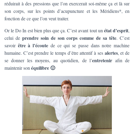
T
réduirait à des pressions que l’on exercerait soi-même ça et là sur
I
son corps, sur les points d’acupuncture et les Méridiens*, en
O
N
fonction de ce que l’on veut traiter.
état d’esprit
Or le Do In est bien plus que ça. C’est avant tout un
,
prendre soin de son corps comme de sa tête
celui de
. C’est
être à l’écoute
savoir
de ce qui se passe dans notre machine
alertes
humaine. C’est prendre le temps d’être attentif à ses
, et de
entretenir
se donner les moyens, au quotidien, de l’
afin de
équilibre 🙂
maintenir son