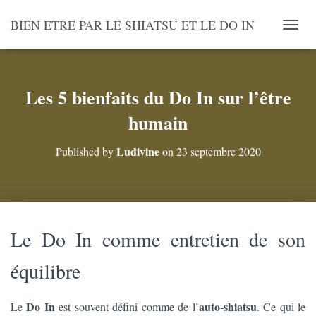
BIEN ETRE PAR LE SHIATSU ET LE DO IN
O
U
V
R
I
Les 5 bienfaits du Do In sur l’être
R
humain
/
F
E
Ludivine
Published by
on
23 septembre 2020
R
M
E
R
L
A
Le Do In comme entretien de son
N
A
équilibre
V
I
G
A
Do In
auto-shiatsu
Le
est souvent défini comme de l’
. Ce qui le