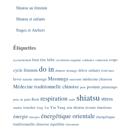
Shiatsu au féminin
Shiatsu et enfants
Stages et Ateliers
Étiquettes
bien être
bébé
corps
accouchement
circulation sanguine
confiance
connexion
do in
cycle féminin
détox
enfants
donneur
drainage
froid
hara
Masunaga
hiver
massage
médecine chinoise
maladie
maternité
Médecine traditionnelle chinoise
posture
printemps
peur
shiatsu
respiration
stress
Rein
prise de poids
santé
toucher
Yin Yang
zen shiatsu
écoute
émotions
tonifier
Yang
Yin
énergétique orientale
énergie
énergétique
énergies
traditionnelle chinoise
équilibre
étirements