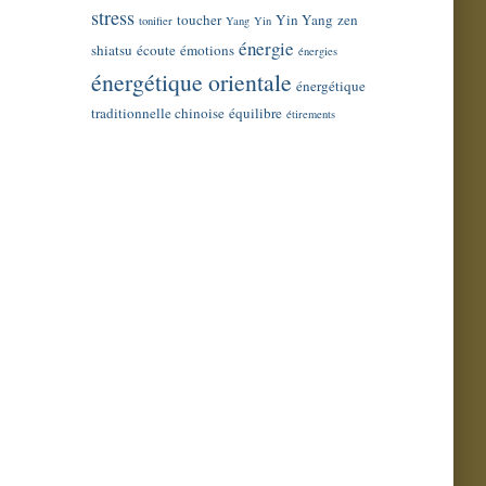
stress
toucher
Yin Yang
zen
tonifier
Yang
Yin
énergie
shiatsu
écoute
émotions
énergies
énergétique orientale
énergétique
traditionnelle chinoise
équilibre
étirements