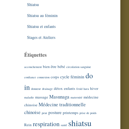
Shiatsu
Shiatsu au féminin
Shiatsu et enfants
Stages et Ateliers
Étiquettes
bien être
bébé
accouchement
circulation sanguine
do
cycle féminin
corps
confiance
connexion
in
détox
enfants
hiver
donneur
drainage
froid
hara
Masunaga
massage
médecine
maladie
maternité
Médecine traditionnelle
chinoise
chinoise
posture
printemps
peur
prise de poids
shiatsu
respiration
Rein
santé