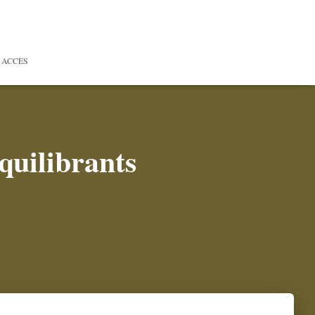
 ACCÈS
équilibrants