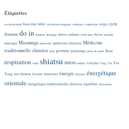
Étiquettes
cycle
bien être
bébé
corps
accouchement
circulation sanguine
confiance
connexion
do in
féminin
détox
enfants
hiver
donneur
drainage
froid
hara
maladie
Masunaga
Médecine
massage
médecine chinoise
maternité
traditionnelle chinoise
posture
printemps
Rein
peur
prise de poids
shiatsu
respiration
stress
toucher
Yin
santé
tonifier
Yang
Yin
énergétique
énergie
Yang
zen shiatsu
écoute
émotions
énergies
orientale
énergétique traditionnelle chinoise
équilibre
étirements