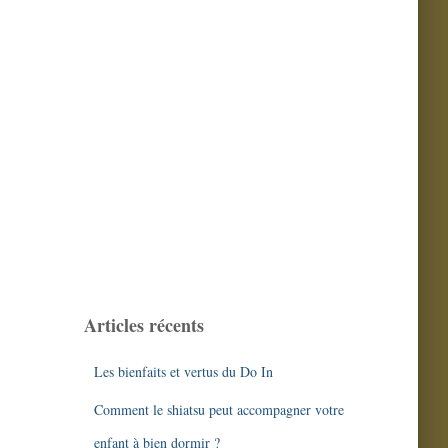
​Restez informé
Articles récents
par mail des
nouveaux articles
Les bienfaits et vertus du Do In
du blog
, et
recevez
Comment le shiatsu peut accompagner votre
gratuitement
enfant à bien dormir ?