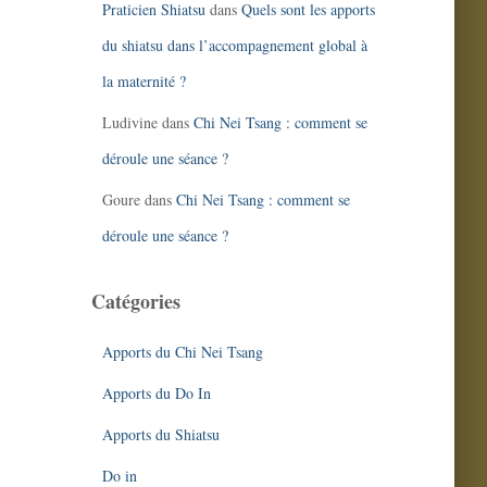
Praticien Shiatsu
dans
Quels sont les apports
du shiatsu dans l’accompagnement global à
la maternité ?
Ludivine
dans
Chi Nei Tsang : comment se
déroule une séance ?
Goure
dans
Chi Nei Tsang : comment se
déroule une séance ?
Catégories
Apports du Chi Nei Tsang
RECEVOIR MON LIVRE !
Apports du Do In
En vous inscrivant ici, vous acceptez de recevoir des informations
Apports du Shiatsu
du blog "Bien être par le shiatsu et le do in". Vous coordonnées ne
seront jamais revendues ou cédées à des tiers. Vous pouvez vous
désabonner à tout moment. Voir mentions légales.
Do in