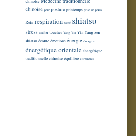
Médecine traditionnelle
chinoise
chinoise
posture
printemps
peur
prise de poids
shiatsu
respiration
Rein
santé
stress
toucher
Yin Yang
zen
tonifier
Yang
Yin
énergie
shiatsu
écoute
émotions
énergies
énergétique orientale
énergétique
traditionnelle chinoise
équilibre
étirements