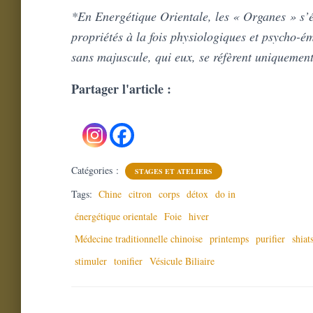
*En Energétique Orientale, les « Organes » s’é
propriétés à la fois physiologiques et psycho-é
sans majuscule, qui eux, se réfèrent uniquement
Partager l'article :
Catégories :
STAGES ET ATELIERS
Tags:
Chine
citron
corps
détox
do in
énergétique orientale
Foie
hiver
Médecine traditionnelle chinoise
printemps
purifier
shiat
stimuler
tonifier
Vésicule Biliaire