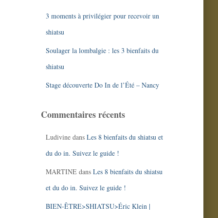
votre bonus ! ;)
3 moments à privilégier pour recevoir un
Dites-moi simplement à
shiatsu
quelle adresse je vous
Soulager la lombalgie : les 3 bienfaits du
l'envoie ;)
shiatsu
(
juste en dessous de
Stage découverte Do In de l’Été – Nancy
l'icône)
Commentaires récents
Ludivine
dans
Les 8 bienfaits du shiatsu et
du do in. Suivez le guide !
MARTINE
dans
Les 8 bienfaits du shiatsu
et du do in. Suivez le guide !
BIEN-ÊTRE>SHIATSU>Éric Klein |