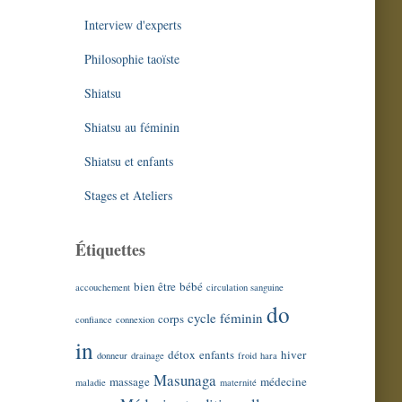
Interview d'experts
Philosophie taoïste
Shiatsu
Shiatsu au féminin
Shiatsu et enfants
Stages et Ateliers
Étiquettes
bien être
bébé
accouchement
circulation sanguine
do
cycle féminin
corps
confiance
connexion
in
détox
enfants
hiver
donneur
drainage
froid
hara
Masunaga
massage
médecine
maladie
maternité