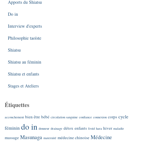
Apports du Shiatsu
Do in
Interview d'experts
Philosophie taoïste
Shiatsu
Shiatsu au féminin
Shiatsu et enfants
Stages et Ateliers
Étiquettes
cycle
bien être
bébé
corps
accouchement
circulation sanguine
confiance
connexion
do in
féminin
détox
enfants
hiver
donneur
drainage
froid
hara
maladie
Masunaga
Médecine
massage
médecine chinoise
maternité