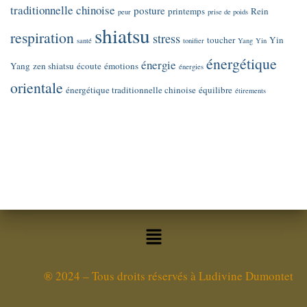
traditionnelle chinoise
posture
printemps
Rein
peur
prise de poids
shiatsu
respiration
stress
toucher
Yin
santé
tonifier
Yang
Yin
énergétique
énergie
Yang
zen shiatsu
écoute
émotions
énergies
orientale
énergétique traditionnelle chinoise
équilibre
étirements
®
2024 – Tous droits réservés à Ludivine Dumontet