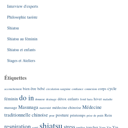
Interview d'experts
Philosophie taoïste
Shiatsu
Shiatsu au féminin
Shiatsu et enfants
Stages et Ateliers
Étiquettes
cycle
bien être
bébé
corps
accouchement
circulation sanguine
confiance
connexion
do in
féminin
détox
enfants
hiver
donneur
drainage
froid
hara
maladie
Masunaga
Médecine
massage
médecine chinoise
maternité
traditionnelle chinoise
posture
printemps
Rein
peur
prise de poids
shiatsu
respiration
stress
toucher
Yin
santé
tonifier
Yang
Yin