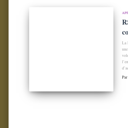
APP
R
c
La 
une
vol
l’e
d’ac
Pa