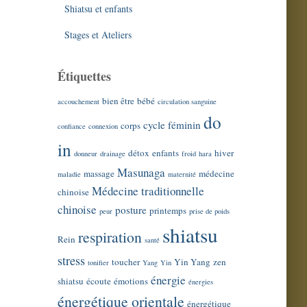
Shiatsu et enfants
Stages et Ateliers
Étiquettes
bien être
bébé
accouchement
circulation sanguine
do
cycle féminin
corps
confiance
connexion
in
détox
enfants
hiver
donneur
drainage
froid
hara
Masunaga
massage
médecine
maladie
maternité
Médecine traditionnelle
chinoise
chinoise
posture
printemps
peur
prise de poids
shiatsu
respiration
Rein
santé
stress
toucher
Yin Yang
zen
tonifier
Yang
Yin
énergie
shiatsu
écoute
émotions
énergies
énergétique orientale
énergétique