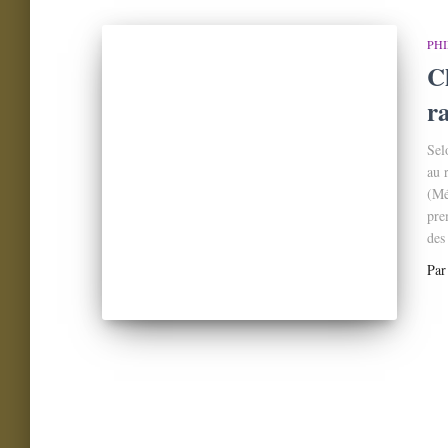
PHI
C
r
Sel
au 
(Mé
pre
des
Pa