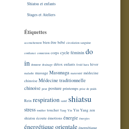
Shiatsu et enfants
Stages et Ateliers
Étiquettes
bien être
bébé
accouchement
circulation sanguine
do
cycle féminin
corps
confiance
connexion
in
détox
enfants
hiver
donneur
drainage
froid
hara
Masunaga
massage
médecine
maladie
maternité
Médecine traditionnelle
chinoise
chinoise
posture
printemps
peur
prise de poids
shiatsu
respiration
Rein
santé
stress
toucher
Yin Yang
zen
tonifier
Yang
Yin
énergie
shiatsu
écoute
émotions
énergies
énergétique orientale
énergétique