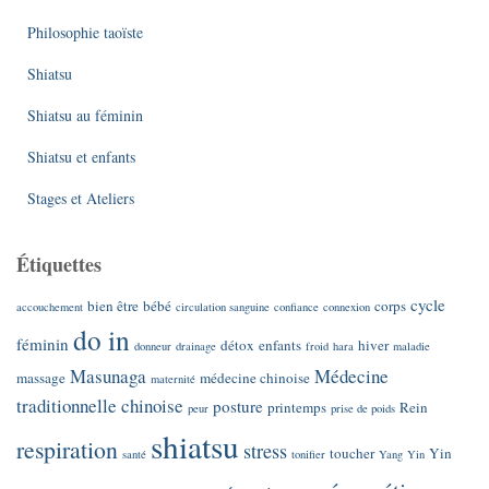
Philosophie taoïste
Shiatsu
Shiatsu au féminin
Shiatsu et enfants
Stages et Ateliers
Étiquettes
cycle
bien être
bébé
corps
accouchement
circulation sanguine
confiance
connexion
do in
féminin
détox
enfants
hiver
donneur
drainage
froid
hara
maladie
Masunaga
Médecine
massage
médecine chinoise
maternité
traditionnelle chinoise
posture
printemps
Rein
peur
prise de poids
shiatsu
respiration
stress
toucher
Yin
santé
tonifier
Yang
Yin