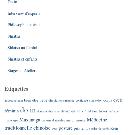
Do in
Interview d'experts
Philosophie taoïste
Shiatsu
Shiatsu au féminin
Shiatsu et enfants
Stages et Ateliers
Étiquettes
cycle
bien être
bébé
corps
accouchement
circulation sanguine
confiance
connexion
do in
féminin
détox
enfants
hiver
donneur
drainage
froid
hara
maladie
Masunaga
Médecine
massage
médecine chinoise
maternité
traditionnelle chinoise
posture
printemps
Rein
peur
prise de poids