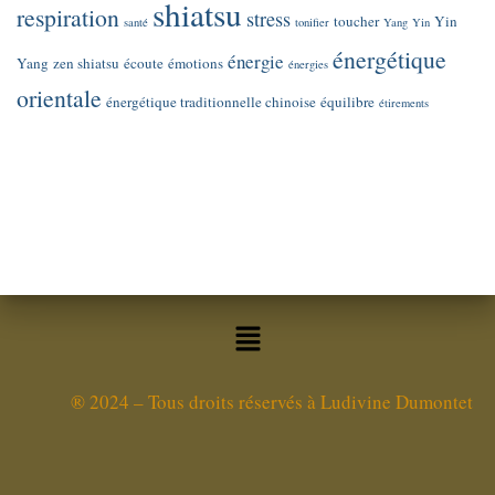
shiatsu
respiration
stress
toucher
Yin
santé
tonifier
Yang
Yin
énergétique
énergie
Yang
zen shiatsu
écoute
émotions
énergies
orientale
énergétique traditionnelle chinoise
équilibre
étirements
®
2024 – Tous droits réservés à Ludivine Dumontet