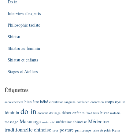
Do in
Interview d'experts
Philosophie taoïste
Shiatsu
Shiatsu au féminin
Shiatsu et enfants
Stages et Ateliers
Étiquettes
cycle
bien être
bébé
corps
accouchement
circulation sanguine
confiance
connexion
do in
féminin
détox
enfants
hiver
donneur
drainage
froid
hara
maladie
Masunaga
Médecine
massage
médecine chinoise
maternité
traditionnelle chinoise
posture
printemps
Rein
peur
prise de poids