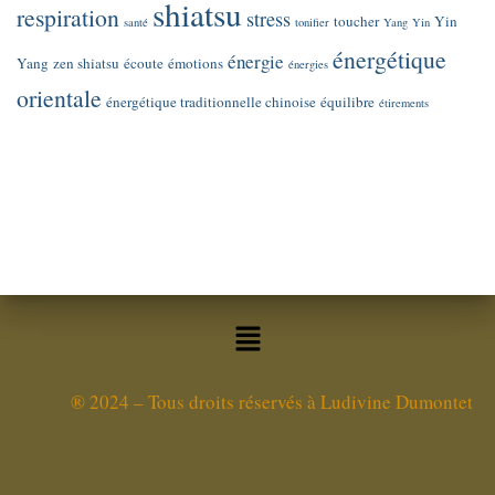
shiatsu
respiration
stress
toucher
Yin
santé
tonifier
Yang
Yin
énergétique
énergie
Yang
zen shiatsu
écoute
émotions
énergies
orientale
énergétique traditionnelle chinoise
équilibre
étirements
®
2024 – Tous droits réservés à Ludivine Dumontet