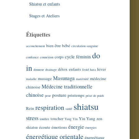
Shiatsu et enfants
Stages et Ateliers
Étiquettes
bien être
bébé
accouchement
circulation sanguine
do
cycle féminin
corps
confiance
connexion
in
détox
enfants
hiver
donneur
drainage
froid
hara
Masunaga
massage
médecine
maladie
maternité
Médecine traditionnelle
chinoise
chinoise
posture
printemps
peur
prise de poids
shiatsu
respiration
Rein
santé
stress
toucher
Yin Yang
zen
tonifier
Yang
Yin
énergie
shiatsu
écoute
émotions
énergies
énergétique orientale
énergétique