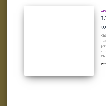
AP
L
t
Chè
Ted
par
dev
l’h
Pa