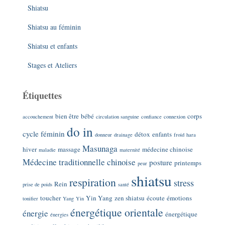
Shiatsu
Shiatsu au féminin
Shiatsu et enfants
Stages et Ateliers
Étiquettes
bien être
bébé
corps
accouchement
circulation sanguine
confiance
connexion
do in
cycle féminin
détox
enfants
donneur
drainage
froid
hara
Masunaga
hiver
massage
médecine chinoise
maladie
maternité
Médecine traditionnelle chinoise
posture
printemps
peur
shiatsu
respiration
stress
Rein
prise de poids
santé
toucher
Yin Yang
zen shiatsu
écoute
émotions
tonifier
Yang
Yin
énergétique orientale
énergie
énergétique
énergies