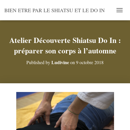
BIEN ETRE PAR LE SHIATSU ET LE DO IN
O
U
V
R
I
Atelier Découverte Shiatsu Do In :
R
préparer son corps à l’automne
/
F
E
Ludivine
Published by
on
9 octobre 2018
R
M
E
R
L
A
N
A
V
I
G
A