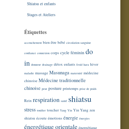
Shiatsu et enfants
Stages et Ateliers
Étiquettes
bien être
bébé
accouchement
circulation sanguine
do
cycle féminin
corps
confiance
connexion
in
détox
enfants
hiver
donneur
drainage
froid
hara
Masunaga
massage
médecine
maladie
maternité
Médecine traditionnelle
chinoise
chinoise
posture
printemps
peur
prise de poids
shiatsu
respiration
Rein
santé
stress
toucher
Yin Yang
zen
tonifier
Yang
Yin
énergie
shiatsu
écoute
émotions
énergies
énergétique orientale
énergétique