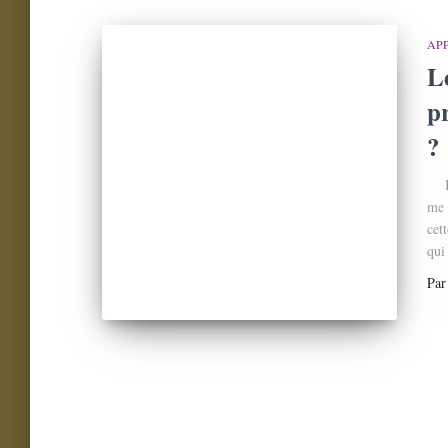
AP
L
p
?
Bie
me 
cet
qui
Pa