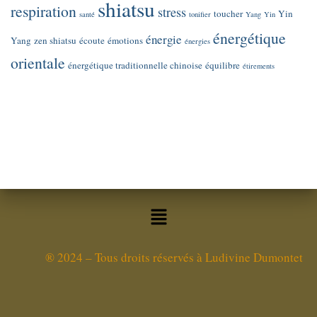
shiatsu
respiration
stress
toucher
Yin
santé
tonifier
Yang
Yin
énergétique
énergie
Yang
zen shiatsu
écoute
émotions
énergies
orientale
énergétique traditionnelle chinoise
équilibre
étirements
®
2024 – Tous droits réservés à Ludivine Dumontet