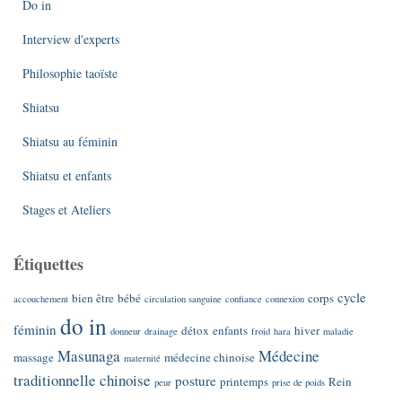
Do in
Interview d'experts
Philosophie taoïste
Shiatsu
Shiatsu au féminin
Shiatsu et enfants
Stages et Ateliers
Étiquettes
cycle
bien être
bébé
corps
accouchement
circulation sanguine
confiance
connexion
do in
féminin
détox
enfants
hiver
donneur
drainage
froid
hara
maladie
Masunaga
Médecine
massage
médecine chinoise
maternité
traditionnelle chinoise
posture
printemps
Rein
peur
prise de poids