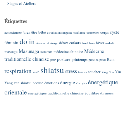
Stages et Ateliers
Étiquettes
cycle
bien être
bébé
corps
accouchement
circulation sanguine
confiance
connexion
do in
féminin
détox
enfants
hiver
donneur
drainage
froid
hara
maladie
Masunaga
Médecine
massage
médecine chinoise
maternité
traditionnelle chinoise
posture
printemps
Rein
peur
prise de poids
shiatsu
respiration
stress
toucher
Yin
santé
tonifier
Yang
Yin
énergétique
énergie
Yang
zen shiatsu
écoute
émotions
énergies
orientale
énergétique traditionnelle chinoise
équilibre
étirements