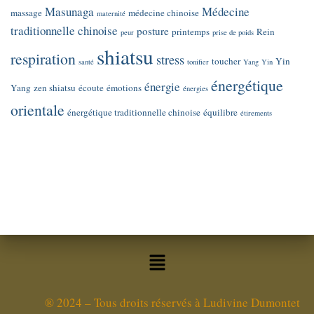
Masunaga
Médecine
massage
médecine chinoise
maternité
traditionnelle chinoise
posture
printemps
Rein
peur
prise de poids
shiatsu
respiration
stress
toucher
Yin
santé
tonifier
Yang
Yin
énergétique
énergie
Yang
zen shiatsu
écoute
émotions
énergies
orientale
énergétique traditionnelle chinoise
équilibre
étirements
®
2024 – Tous droits réservés à Ludivine Dumontet