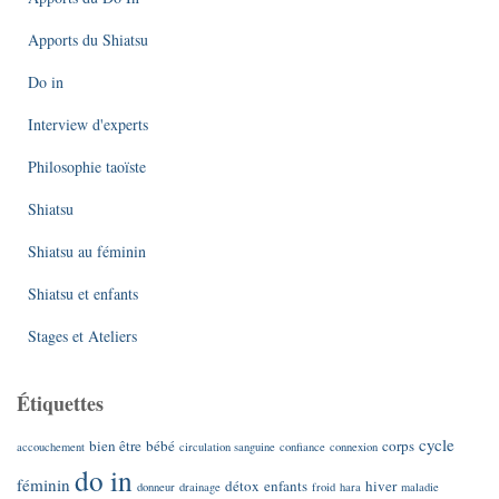
Apports du Shiatsu
Do in
Interview d'experts
Philosophie taoïste
Shiatsu
Shiatsu au féminin
Shiatsu et enfants
Stages et Ateliers
Étiquettes
cycle
bien être
bébé
corps
accouchement
circulation sanguine
confiance
connexion
do in
féminin
détox
enfants
hiver
donneur
drainage
froid
hara
maladie