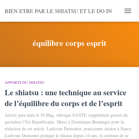
BIEN ETRE PAR LE SHIATSU ET LE DO IN
OUVR
LA
NAVI
équilibre corps esprit
APPORTS DU SHIATSU
Le shiatsu : une technique au service
de l’équilibre du corps et de l’esprit
Article paru dans le 54 Mag, rubrique SANTE (supplément gratuit du
quotidien l’Est Républicain). Merci à Dominique Boulanger pour la
rédaction de cet article. Ludivine Dumontet, praticienne shiatsu à Nancy
Ludivine Dumontet pratique le shiatsu depuis 10 ans, et continue de se