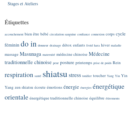
Stages et Ateliers
Étiquettes
cycle
bien être
bébé
corps
accouchement
circulation sanguine
confiance
connexion
do in
féminin
détox
enfants
hiver
donneur
drainage
froid
hara
maladie
Masunaga
Médecine
massage
médecine chinoise
maternité
traditionnelle chinoise
posture
printemps
Rein
peur
prise de poids
shiatsu
respiration
stress
toucher
Yin
santé
tonifier
Yang
Yin
énergétique
énergie
Yang
zen shiatsu
écoute
émotions
énergies
orientale
énergétique traditionnelle chinoise
équilibre
étirements