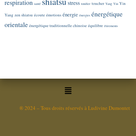
shiatsu
respiration
stress
toucher
Yin
santé
tonifier
Yang
Yin
énergétique
énergie
Yang
zen shiatsu
écoute
émotions
énergies
orientale
énergétique traditionnelle chinoise
équilibre
étirements
®
2024 – Tous droits réservés à Ludivine Dumontet