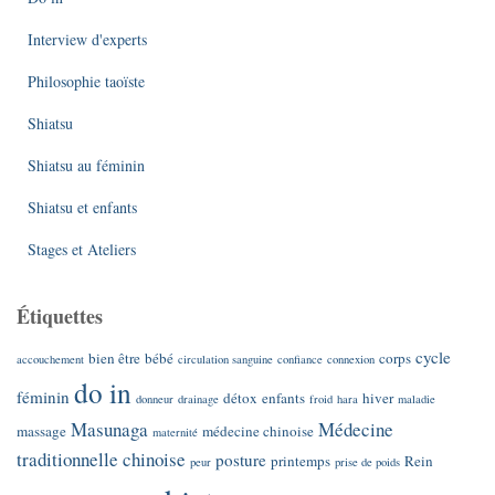
Interview d'experts
Philosophie taoïste
Shiatsu
Shiatsu au féminin
Shiatsu et enfants
Stages et Ateliers
Étiquettes
cycle
bien être
bébé
corps
accouchement
circulation sanguine
confiance
connexion
do in
féminin
détox
enfants
hiver
donneur
drainage
froid
hara
maladie
Masunaga
Médecine
massage
médecine chinoise
maternité
traditionnelle chinoise
posture
printemps
Rein
peur
prise de poids