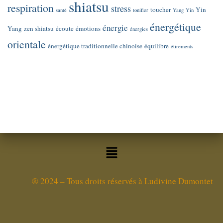
shiatsu
respiration
stress
toucher
Yin
santé
tonifier
Yang
Yin
énergétique
énergie
Yang
zen shiatsu
écoute
émotions
énergies
orientale
énergétique traditionnelle chinoise
équilibre
étirements
®
2024 – Tous droits réservés à Ludivine Dumontet