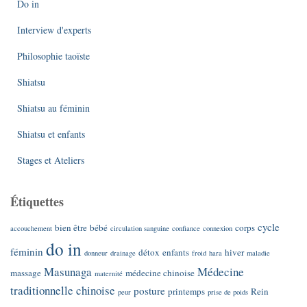
Do in
Interview d'experts
Philosophie taoïste
Shiatsu
Shiatsu au féminin
Shiatsu et enfants
Stages et Ateliers
Étiquettes
cycle
bien être
bébé
corps
accouchement
circulation sanguine
confiance
connexion
do in
féminin
détox
enfants
hiver
donneur
drainage
froid
hara
maladie
Masunaga
Médecine
massage
médecine chinoise
maternité
traditionnelle chinoise
posture
printemps
Rein
peur
prise de poids