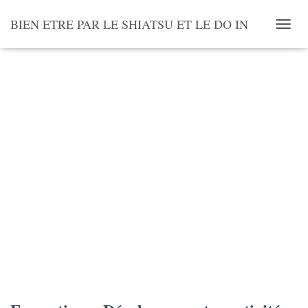
BIEN ETRE PAR LE SHIATSU ET LE DO IN
Accueil
/
Formation
/ Formation « Développer votre activité » : parties 4 à 6
O
U
V
R
I
R
/
F
E
R
M
E
R
L
A
N
A
V
I
G
A