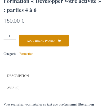
Formation « Développer votre activité »
T
I
: parties 4 à 6
O
N
150,00
€
AJOUTER AU PANIER
Catégorie :
Formation
DESCRIPTION
AVIS (0)
professionnel libéral non
Vous souhaitez vous installer en tant que