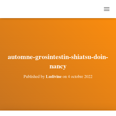
O
U
V
R
I
R
/
F
E
automne-grosintestin-shiatsu-doin-
R
M
nancy
E
R
Ludivine
Published by
on
4 octobre 2022
L
A
N
A
V
I
G
A