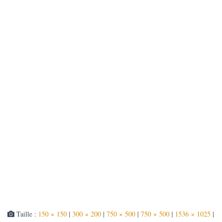
T
I
O
N
Taille :
150 × 150
|
300 × 200
|
750 × 500
|
750 × 500
|
1536 × 1025
|