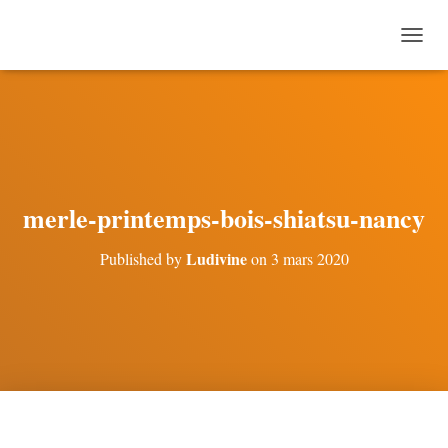
O
U
V
R
I
R
/
F
E
merle-printemps-bois-shiatsu-nancy
R
M
Ludivine
Published by
on
3 mars 2020
E
R
L
A
N
A
V
I
G
A