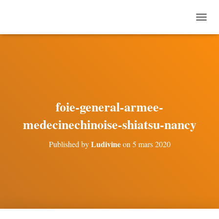
O
U
V
R
I
R
/
F
E
foie-general-armee-
R
M
medecinechinoise-shiatsu-nancy
E
R
Ludivine
Published by
on
5 mars 2020
L
A
N
A
V
I
G
A