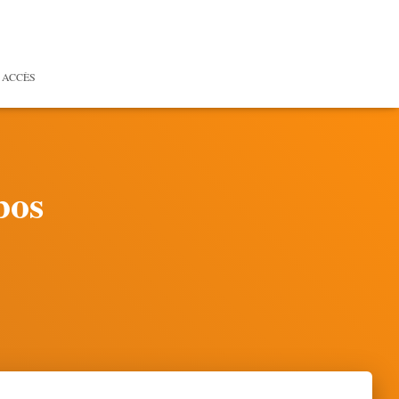
 ACCÈS
bos