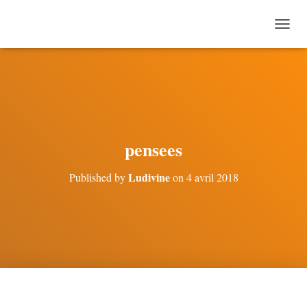
O
U
V
R
I
R
/
F
E
pensees
R
M
Ludivine
Published by
on
4 avril 2018
E
R
L
A
N
A
V
I
G
A