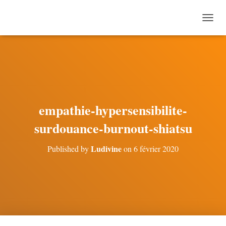
O
U
V
R
I
R
/
F
E
empathie-hypersensibilite-
R
M
surdouance-burnout-shiatsu
E
R
Ludivine
Published by
on
6 février 2020
L
A
N
A
V
I
G
A