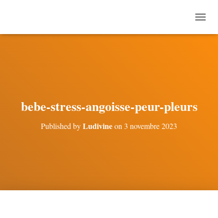
O
U
V
R
I
R
/
F
E
bebe-stress-angoisse-peur-pleurs
R
M
Ludivine
Published by
on
3 novembre 2023
E
R
L
A
N
A
V
I
G
A