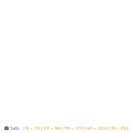
T
I
O
N
Taille :
150 × 150
|
195 × 300
|
750 × 1155
|
665 × 1024
|
230 × 350
|