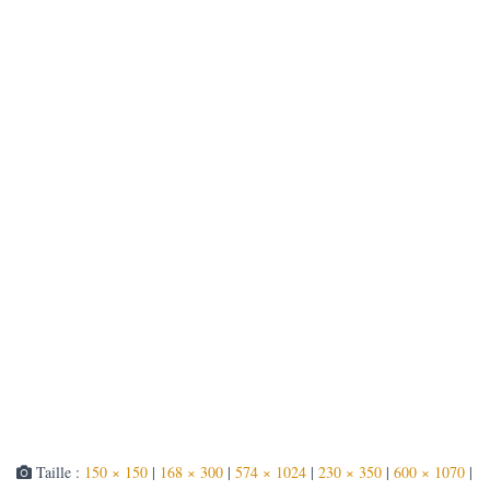
T
I
O
N
Taille :
150 × 150
|
168 × 300
|
574 × 1024
|
230 × 350
|
600 × 1070
|