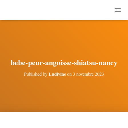
O
U
V
R
I
R
/
F
E
bebe-peur-angoisse-shiatsu-nancy
R
M
Ludivine
Published by
on
3 novembre 2023
E
R
L
A
N
A
V
I
G
A