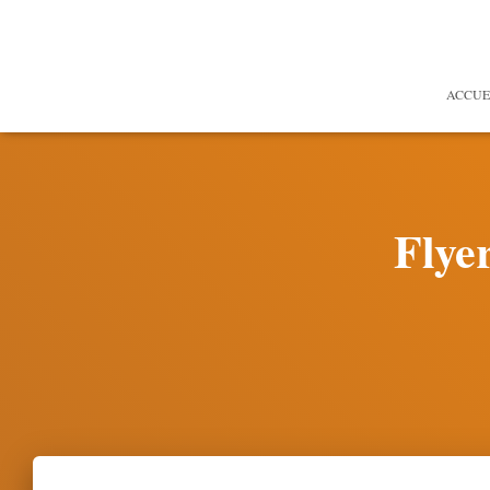
ACCUE
Flye