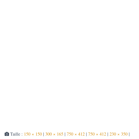
T
I
O
N
Taille :
150 × 150
|
300 × 165
|
750 × 412
|
750 × 412
|
230 × 350
|