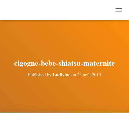
O
U
V
R
I
R
/
F
E
cigogne-bebe-shiatsu-maternite
R
M
Ludivine
Published by
on
23 août 2019
E
R
L
A
N
A
V
I
G
A