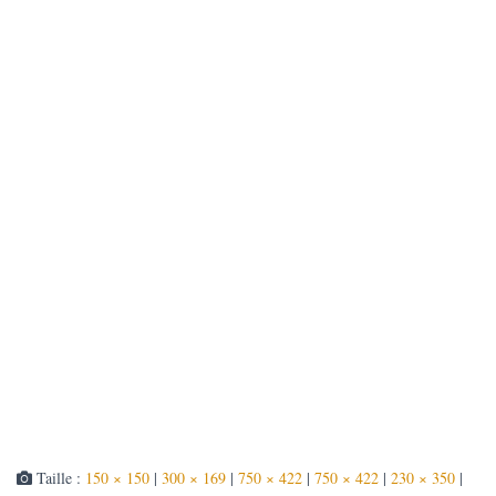
T
I
O
N
Taille :
150 × 150
|
300 × 169
|
750 × 422
|
750 × 422
|
230 × 350
|