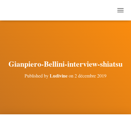
O
U
V
R
I
R
/
F
E
Gianpiero-Bellini-interview-shiatsu
R
M
Ludivine
Published by
on
2 décembre 2019
E
R
L
A
N
A
V
I
G
A