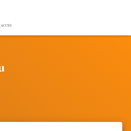
 ACCÈS
u